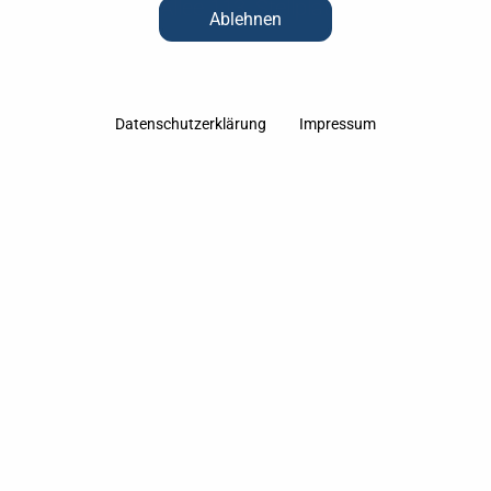
Schwartauer Allee 113, Stellplatz AB SOFORT
Ablehnen
FREI
Nettomiete: 20 €
Datenschutzerklärung
Impressum