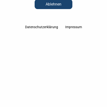
Behinderungen zu gewährleisten. Wir verbessern
Ablehnen
kontinuierlich die Benutzerfreundlichkeit der
Website und wenden die entsprechenden
Standards (WCAG 2.2, BITV und der Norm EN 301
Datenschutzerklärung
Impressum
549) für die Zugänglichkeit an. Diese Erklärung zur
digitalen Barrierefreiheit gilt für die unter
tgimmobilien-luebeck.de
veröffentlichten Webseite
der TG Management GmbH.
Stand der Vereinbarkeit mit
den Anforderungen
Eine vollständige Vereinbarkeit mit den
technischen Anforderungen gemäß der Web