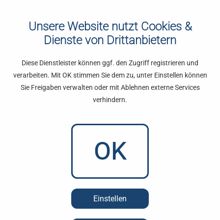
Unsere Website nutzt Cookies &
Dienste von Drittanbietern
Diese Dienstleister können ggf. den Zugriff registrieren und
Barrierefreiheitserklärung
verarbeiten. Mit OK stimmen Sie dem zu, unter Einstellen können
Sie Freigaben verwalten oder mit Ablehnen externe Services
Diese Erklärung wurde am 17.05.2025 erstellt. Die
verhindern.
Website wurde mit dem Web Accessibility
Evaluation Tool WAVE geprüft.
OK
Ohne Hürden
TG Management
GmbH setzt sich dafür ein, die
Einstellen
digitale Barrierefreiheit für Menschen mit