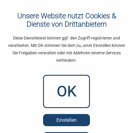
Unsere Website nutzt Cookies &
Dienste von Drittanbietern
Diese Dienstleister können ggf. den Zugriff registrieren und
Datenschutz auf einen Blick
verarbeiten. Mit OK stimmen Sie dem zu, unter Einstellen können
Allgemeine Hinweise
Sie Freigaben verwalten oder mit Ablehnen externe Services
Die folgenden Hinweise geben einen einfachen Überblick darüber, was
verhindern.
mit Ihren personenbezogenen Daten passiert, wenn Sie diese Website
besuchen. Personenbezogene Daten sind alle Daten, mit denen Sie
persönlich identifiziert werden können. Ausführliche Informationen zum
OK
Thema Datenschutz entnehmen Sie unserer unter diesem Text
aufgeführten Datenschutzerklärung.
Datenerfassung auf dieser Website
Wer ist verantwortlich für die Datenerfassung auf dieser
Einstellen
Website?
Die Datenverarbeitung auf dieser Website erfolgt durch den