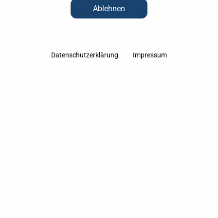
Schwartauer Allee 113, Stellplatz AB SOFORT
Ablehnen
FREI
Nettomiete: 20 €
Datenschutzerklärung
Impressum